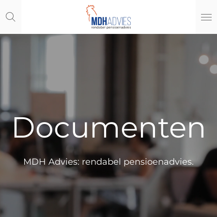
Ga
direct
naar
de
hoofdinhoud
Documenten
MDH Advies: rendabel pensioenadvies.